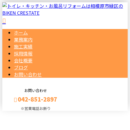
ホーム
業務案内
施工実績
採用情報
会社概要
ブログ
お問い合わせ
お問い合わせ
042-851-2897
※営業電話お断り
メールフォーム