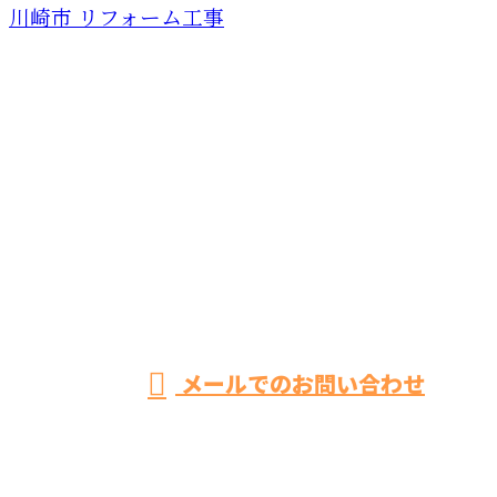
川崎市 リフォーム工事
お問い合わせ
お電話でのお問い合わせ
042-851-2897
相模原市緑区
の株式会社
営業時間／8：00～19：00 ※営業電話お断り
メールでのお問い合わせ
BIKEN CRESTATEはお風呂リフォーム・トイレリフォ