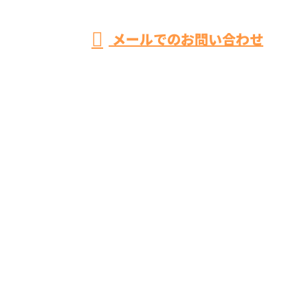
メールでのお問い合わせ
BIKEN CRESTATEはお風呂リフォーム・トイレリフォ
ーム・キッチンリフォームなどにご対応！
ホーム
業務案内
施工実績
採用情報
会社概要
ブログ
お問い合わせ
相模原市緑区の株式会社BIKEN CRESTATEはお風呂リ
フォーム・トイレリフォーム・キッチンリフォームな