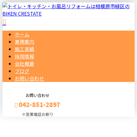
ホーム
業務案内
施工実績
採用情報
会社概要
ブログ
お問い合わせ
お問い合わせ
042-851-2897
※営業電話お断り
メールフォーム