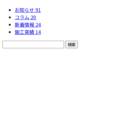
お知らせ
91
コラム
20
新着情報
24
施工実績
14
お問い合わせ
お電話でのお問い合わせ
042-851-2897
相模原市緑区
の株式会社
営業時間／8：00～19：00 ※営業電話お断り