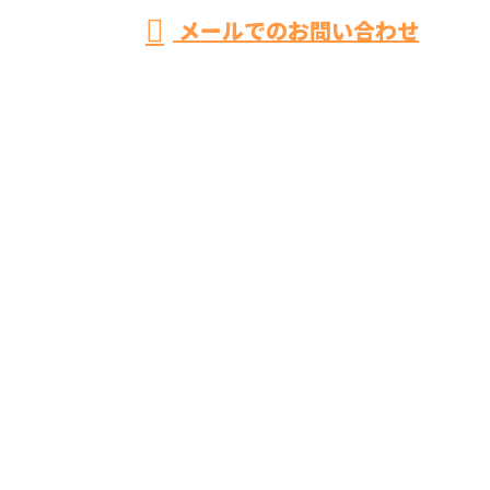
メールでのお問い合わせ
BIKEN CRESTATEはお風呂リフォーム・トイレリフォ
ーム・キッチンリフォームなどにご対応！
ホーム
業務案内
施工実績
採用情報
会社概要
ブログ
お問い合わせ
相模原市緑区の株式会社BIKEN CRESTATEはお風呂リ
フォーム・トイレリフォーム・キッチンリフォームな
どにご対応！