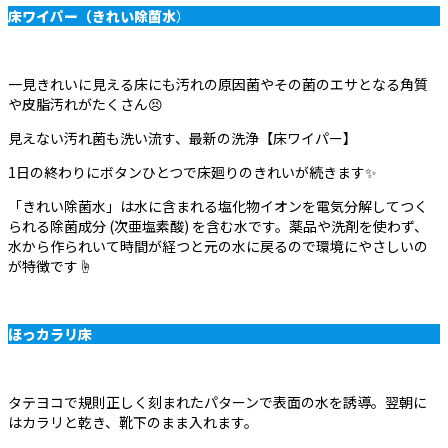
床ワイパー（きれい除菌水
）
一見きれいに見える床にも汚れの原因菌やその菌のエサとなる角質
や皮脂汚れがたくさん😣
見えない汚れ菌も洗い流す、最新の洗浄【床ワイパー】
1日の終わりにボタンひとつで床廻りのきれいが続きます✨
「きれい除菌水」は水に含まれる塩化物イオンを電気分解してつく
られる除菌成分 (次亜塩素酸) を含む水です。薬品や洗剤を使わず、
水から作られいて時間が経つと元の水に戻るので環境にやさしいの
が特徴です☝
ほっカラリ床
タテヨコで規則正しく刻まれたパターンで表面の水を誘導。翌朝に
はカラリと乾き、靴下のまま入れます。