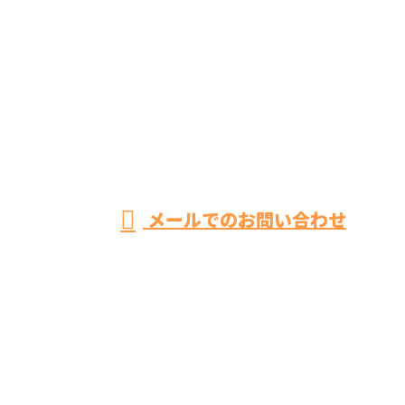
お電話でのお問い合わせ
042-851-2897
相模原市緑区
の株式会社
営業時間／8：00～19：00 ※営業電話お断り
メールでのお問い合わせ
BIKEN CRESTATEはお風呂リフォーム・トイレリフォ
ーム・キッチンリフォームなどにご対応！
ホーム
業務案内
施工実績