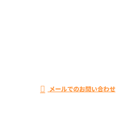
お問い合わせ
お電話でのお問い合わせ
042-851-2897
相模原市緑区
の株式会社
営業時間／8：00～19：00 ※営業電話お断り
メールでのお問い合わせ
BIKEN CRESTATEはお風呂リフォーム・トイレリフォ
ーム・キッチンリフォームなどにご対応！