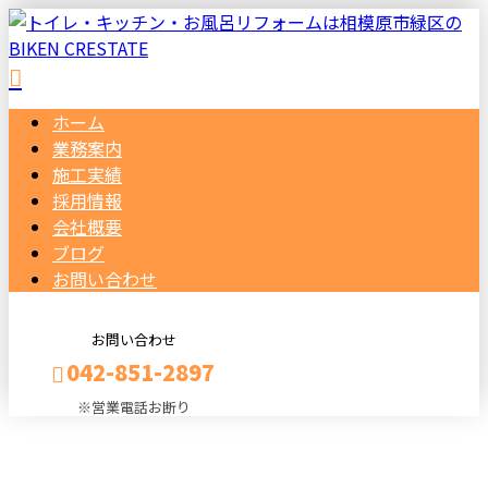
ホーム
業務案内
施工実績
採用情報
会社概要
ブログ
お問い合わせ
お問い合わせ
042-851-2897
※営業電話お断り
メールフォーム